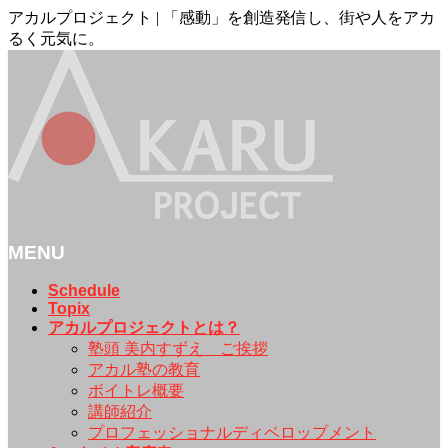
アカルプロジェクト | 「感動」を創造発信し、街や人をアカ
るく元気に。
MENU
メ
Schedule
Topix
ニ
アカルプロジェクトとは？
ュ
塾頭 美内すずえ ご挨拶
ー
アカル塾の教育
を
ボイトレ概要
飛
講師紹介
ば
プロフェッショナルディベロップメント
す