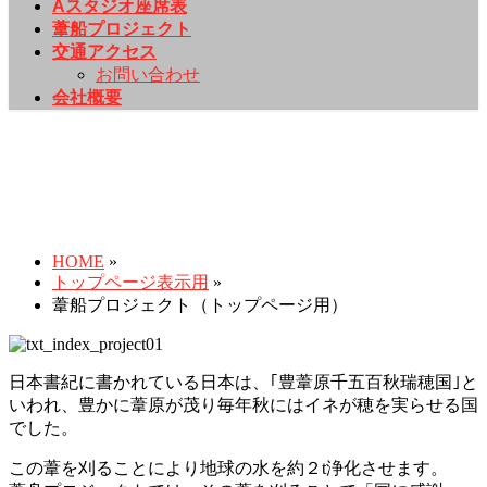
Aスタジオ座席表
葦船プロジェクト
交通アクセス
お問い合わせ
会社概要
葦船プロジェクト（トップペ
ージ用）
HOME
»
トップページ表示用
»
葦船プロジェクト（トップページ用）
日本書紀に書かれている日本は、｢豊葦原千五百秋瑞穂国｣と
いわれ、豊かに葦原が茂り毎年秋にはイネが穂を実らせる国
でした。
この葦を刈ることにより地球の水を約２t浄化させます。