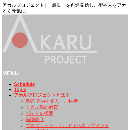
アカルプロジェクト | 「感動」を創造発信し、街や人をアカ
るく元気に。
MENU
メ
Schedule
Topix
ニ
アカルプロジェクトとは？
ュ
塾頭 美内すずえ ご挨拶
ー
アカル塾の教育
を
ボイトレ概要
飛
講師紹介
ば
プロフェッショナルディベロップメント
す