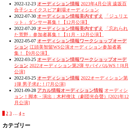
2022-12-23
オーディション情報
2023年4月公演 遠坂百
合子シェイクスピア劇場オーディション
2022-07-30
オーディション情報
美内すずえ
「ジュリエ
ット」ダンサー募集！【12月公演】
2022-07-20
オーディション情報
美内すずえ
「忘れられ
た荒野」参加者募集！【11月・12月公演】
2022-05-07
オーディション情報
ワークショップオーデ
ション
江頭美智留WS公演オーディション参加者募
集！【9月公演】
2022-03-25
オーディション情報
ワークショップオーデ
ション
2022オーディション第2弾 サバイバルWS！[8月
公演]
2022-03-25
オーディション情報
2022オーディション第
1弾 男子求む！[7月公演]
2021-09-28
アカル情報
オーディション情報
オーディシ
ョン！脚本・演出：木村僚汰（劇団光合聲）[2021年12
月公演]
1
2
3
…
4
»
カテゴリー