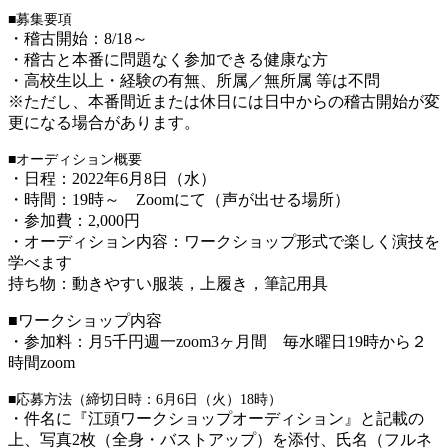
■募集要項
・稽古開始：8/18～
・稽古と本番に問題なく参加できる健康な方
・高校生以上・経験の有無、所属／無所属 等は不問
※ただし、本番間近または休日には日中からの稽古開始が変
更になる場合があります。
■オーディション概要
・
日程：2022年6月8日（水）
・時間：19時～ Zoomにて（声が出せる場所）
・参加費：2,000円
・オーディション内容：ワークショップ形式で楽しく演技を
学べます
持ち物：動きやすい服装，上履き，筆記用具
■ワークショップ内容
・参加料：月5千円週一zoom3ヶ月間 毎水曜日19時から２
時間zoom
■応募方法（締切日時：6月6
日（火）18時）
・件名に『江頭ワークショップオーディション』
と記載の
上、写真2枚（全身・バストアップ）を添付、氏名（フルネ