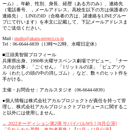
ーム）、年齢、性別、身長、経歴（ある方のみ）、連絡先
（電話番号、，メールアドレス。高校生以下の方は保護者の
連絡先）、LINEのID（合格者の方は、諸連絡をLINEグルー
プにて行います）を本文に記載して、
下記メールアドレスま
でご送信ください。
Mail :
studio@akaru-project.co.jp
Tel：06-6644-6839（13時〜22時、水曜日定休）
■江頭美智留プロフィール
兵庫県出身。1990年火曜サスペンス劇場でデビュー。「ナー
スのお仕事」「ごくせん」「1リットルの涙」「ピュアソウ
ル（わたしの頭の中の消しゴム）」など、数々のヒット作を
手がける。
主催・お問合せ：アカルスタジオ（06-6644-6839）
●個人情報は株式会社アカルプロジェクトが責任を持って管
理し、株式会社アカルプロジェクトプロデュースに関するこ
と以外には使用しません。
←
2022オーディション第2弾 サバイバルWS！[8月公演]
「忘れられた荒野」参加者募集！【11月・12月公演】
→