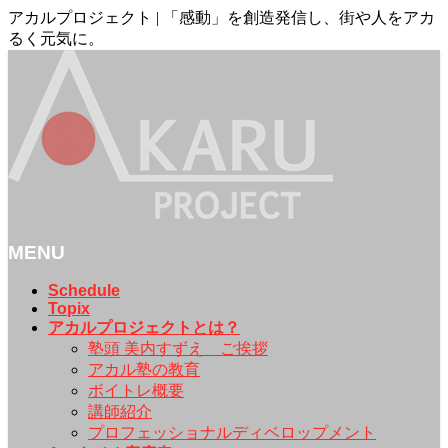
アカルプロジェクト | 「感動」を創造発信し、街や人をアカ
るく元気に。
MENU
メ
Schedule
Topix
ニ
アカルプロジェクトとは？
ュ
塾頭 美内すずえ ご挨拶
ー
アカル塾の教育
を
ボイトレ概要
飛
講師紹介
ば
プロフェッショナルディベロップメント
す