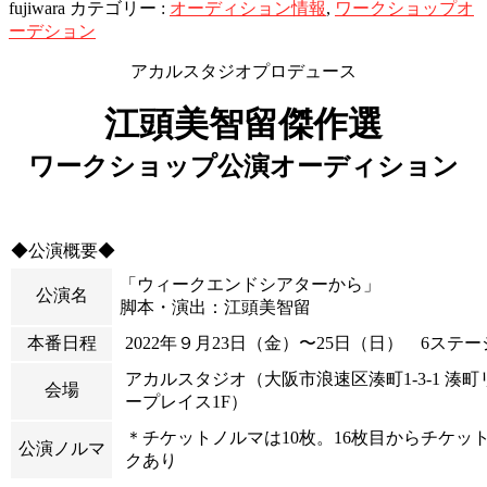
fujiwara
カテゴリー :
オーディション情報
,
ワークショップオ
ーデション
アカルスタジオプロデュース
江頭美智留傑作選
ワークショップ公演オーディション
◆公演概要◆
「ウィークエンドシアターから」
公演名
脚本・演出：江頭美智留
本番日程
2022
年９月23
日（金
）〜25日（日） 6ステー
アカルスタジオ（大阪市浪速区湊町1-3-1 湊町
会場
ープレイス1F）
＊チケットノルマは10枚。16枚目からチケッ
公演ノルマ
クあり