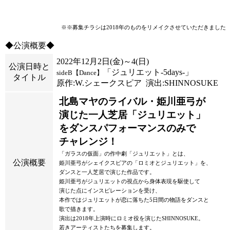
※※募集チラシは2018年のものをリメイクさせていただきました
◆公演概要◆
2022年12月2日(金)～4(日)
公演日時と
「ジュリエット-5days-」
sideB【Dance】
タイトル
原作:W.シェークスピア 演出:SHINNOSUKE
北島マヤのライバル・姫川亜弓が
演じた
一人芝居「ジュリエット」
を
ダンスパフォーマンスのみで
チャレンジ！
「ガラスの仮面」の作中劇「ジュリエット」とは、
公演概要
姫川亜弓がシェイクスピアの「ロミオとジュリエット」を、
ダンスと一人芝居で演じた作品です。
姫川亜弓がジュリエットの視点から身体表現を駆使して
演じた点にインスピレーションを受け、
本作ではジュリエットが恋に落ちた5日間の物語をダンスと
歌で描きます。
演出は2018年上演時にロミオ役を演じたSHINNOSUKE。
若きアーティストたちを募集します。