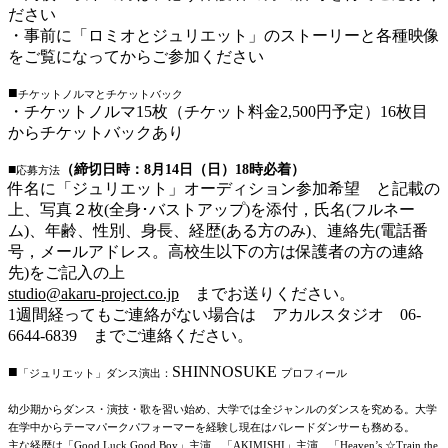
ださい
・事前に「ロミオとジュリエット」のストーリーと各種映像
をご覧になってからご参加ください
■
チケットノルマとチケットバック
・チケットノルマ15枚（チケット料金2,500円予定）16枚目
からチケットバックあり
■
（締切日時：8月14
日（日）18時必着）
応募方法
件名に「ジュリエット」オーディション参加希望 と記載の
上、写真２枚(全身･バストアップ)を添付，氏名(フルネー
ム)、年齢、性別、身長、経歴(ある方のみ)、連絡先(電話番
号，メールアドレス。高校生以下の方は保護者の方の連絡
先)
をご記入の上
studio@akaru-project.co.jp
までお送りください。
1週間経ってもご連絡がない場合は アカルスタジオ 06-
6644-6839 までご連絡ください。
■
SHINNOSUKE
「ジュリエット」ダンス演出：
プロフィール
幼少期からダンス・演技・歌を習い始め、大学では全ジャンルのダンスを究める。大学
在学中からテーマパークパフォーマーを経験し現在はパレードダンサーも務める。
主な経歴は「Good Luck,Good Boy」主演、「AKIMISHI」主演、「Heaven’s ☆Train the