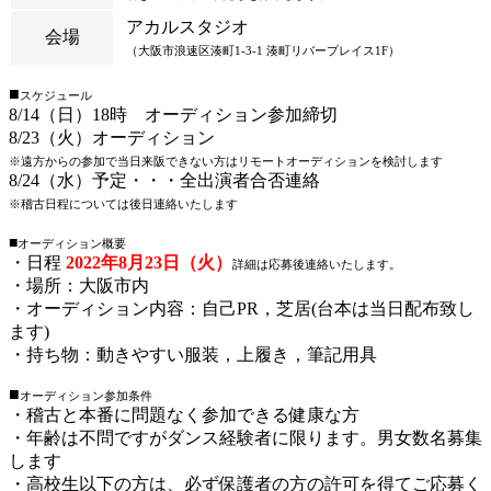
アカルスタジオ
会場
（大阪市浪速区湊町1-3-1 湊町リバープレイス1F）
■
スケジュール
8/14（日）18時 オーディション参加締切
8/23（火）オーディション
※遠方からの参加で当日来阪できない方はリモートオーディションを検討します
8/24（水）予定・・・全出演者合否連絡
※稽古日程については後日連絡いたします
■
オーディション概要
・日程
2022年8月23日（火）
詳細は応募後連絡いたします。
・場所：大阪市内
・オーディション内容：自己PR，芝居(台本は当日配布致し
ます)
・持ち物：動きやすい服装，上履き，筆記用具
■
オーディション参加条件
・稽古と本番に問題なく参加できる健康な方
・年齢は不問ですがダンス経験者に限ります。男女数名募集
します
・高校生以下の方は、必ず保護者の方の許可を得てご応募く