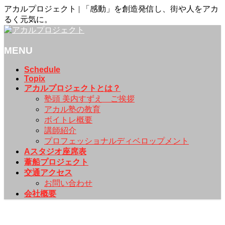
アカルプロジェクト | 「感動」を創造発信し、街や人をアカ
るく元気に。
MENU
メ
Schedule
Topix
ニ
アカルプロジェクトとは？
ュ
塾頭 美内すずえ ご挨拶
ー
アカル塾の教育
を
ボイトレ概要
飛
講師紹介
ば
プロフェッショナルディベロップメント
す
Aスタジオ座席表
葦船プロジェクト
交通アクセス
お問い合わせ
会社概要
Topix