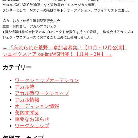
Musical GALAXY VOICE」など多数舞台・ミュージカル出演。
ダンサーとして「Ｍステへの階段ウルトラオーディション」ファイナリストに進出。
協力：おうさか学生演劇祭実行委員会
主催・お問合せ：アカルプロジェクト
●個人情報は株式会社アカルプロジェクトが責任を持って管理し、株式会社アカルプロ
ジェクトプロデュースに関すること以外には使用しません。
←
「忘れられた荒野」参加者募集！【11月・12月公演】
シェイクスピア on-lineWS開催！【11月～2月】
→
カテゴリー
ワークショップオーデション
アカル塾
アカル塾ワークショップ
アカル情報
オーディション情報
美内すずえ
重要なお知らせ
ワークショップ