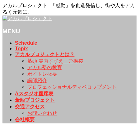
アカルプロジェクト | 「感動」を創造発信し、街や人をアカ
るく元気に。
MENU
メ
Schedule
Topix
ニ
アカルプロジェクトとは？
ュ
塾頭 美内すずえ ご挨拶
ー
アカル塾の教育
を
ボイトレ概要
飛
講師紹介
ば
プロフェッショナルディベロップメント
す
Aスタジオ座席表
葦船プロジェクト
交通アクセス
お問い合わせ
会社概要
Topix