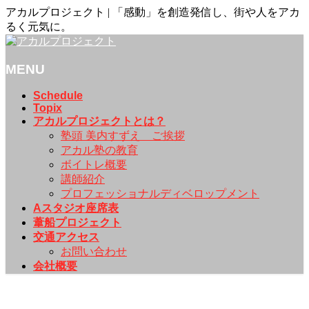
アカルプロジェクト | 「感動」を創造発信し、街や人をアカ
るく元気に。
MENU
メ
Schedule
Topix
ニ
アカルプロジェクトとは？
ュ
塾頭 美内すずえ ご挨拶
ー
アカル塾の教育
を
ボイトレ概要
飛
講師紹介
ば
プロフェッショナルディベロップメント
す
Aスタジオ座席表
葦船プロジェクト
交通アクセス
お問い合わせ
会社概要
Topix