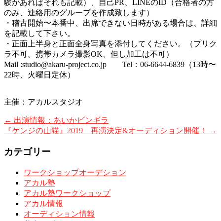
験があればそれも記載）、自己PR、LINEのID（合格者の方
のみ、連絡用のグループを作成致します）
・稽古開始〜本番中、出席できない日時がある場合は、詳細
を記載して下さい。
・正面上半身と正面全身写真を添付してください。（プリク
ラ不可。携帯カメラ撮影OK、但し加工は不可）
Mail :
studio@akaru-project.co.jp Tel：06-6644-6839（13時〜
22時、火曜日定休）
主催：アカルスタジオ
←
出演情報：あいかビンギラ
『ケンジの山猫』2019 再演決定&オーディション開催！
→
カテゴリー
ワークショップオーデション
アカル塾
アカル塾ワークショップ
アカル情報
オーディション情報