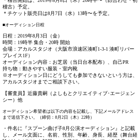
＊稽古開始は、2019年8月8日（木）20時半〜（顔合わせ・初
稽古）予定。
＊チケット販売日は8月7日（水）13時〜を予定。
■オーディション日程
日程：2019年8月3日（金）
時間：19時半 集合・20時 開始
会場：アカルスタジオ
（大阪市浪速区湊町1-3-1 湊町リバー
プレイス1F）
オーディション内容：お芝居（当日台本配布）、自己PR
持ち物：動きやすい服装・室内靴
※オーディション日にどうしても参加できないという方は、
アカルスタジオまでご相談下さい。
【審査員】近藤貴嗣（よしもとクリエイティブ･エージェン
シー）他
オーディション希望者は以下の内容を記載し、下記メールアドレス
まで送信下さい。（締切：8月2日（木）22時）
・件名に『スプーン曲げ子8月公演オーディション』と記載
し、メール文面に、名前、性別、年齢、身長、経歴（舞台経