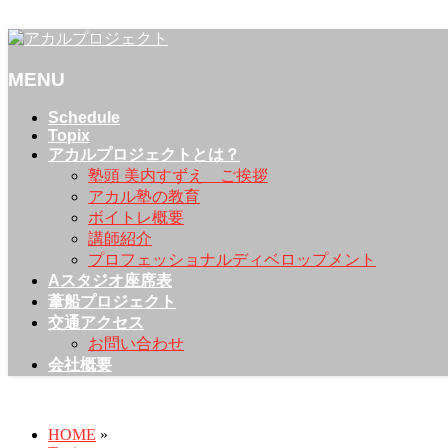
アカルプロジェクト | 「感動」を創造発信し、街や人をアカ
MENU
メ
Schedule
Topix
ニ
アカルプロジェクトとは？
ュ
塾頭 美内すずえ ご挨拶
ー
アカル塾の教育
を
ボイトレ概要
飛
講師紹介
ば
プロフェッショナルディベロップメント
す
Aスタジオ座席表
葦船プロジェクト
交通アクセス
お問い合わせ
会社概要
Topix
HOME
»