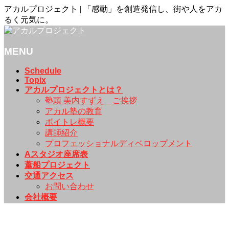
アカルプロジェクト | 「感動」を創造発信し、街や人をアカ
るく元気に。
MENU
メ
Schedule
Topix
ニ
アカルプロジェクトとは？
ュ
塾頭 美内すずえ ご挨拶
ー
アカル塾の教育
を
ボイトレ概要
飛
講師紹介
ば
プロフェッショナルディベロップメント
す
Aスタジオ座席表
葦船プロジェクト
交通アクセス
お問い合わせ
会社概要
チケットお申し込み