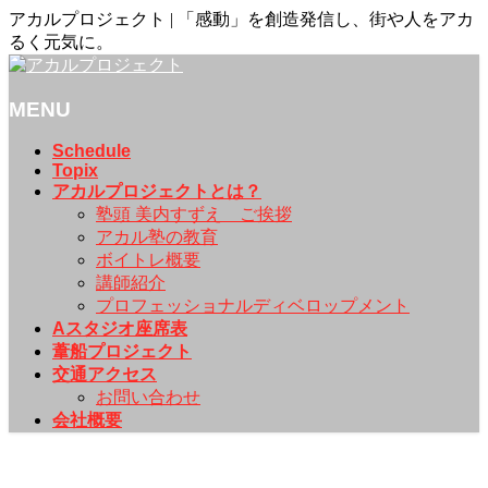
アカルプロジェクト | 「感動」を創造発信し、街や人をアカ
るく元気に。
MENU
メ
Schedule
Topix
ニ
アカルプロジェクトとは？
ュ
塾頭 美内すずえ ご挨拶
ー
アカル塾の教育
を
ボイトレ概要
飛
講師紹介
ば
プロフェッショナルディベロップメント
す
Aスタジオ座席表
葦船プロジェクト
交通アクセス
お問い合わせ
会社概要
Schedule