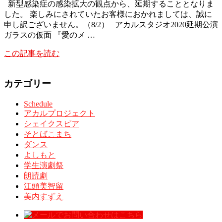
新型感染症の感染拡大の観点から、延期することとなりま
した。 楽しみにされていたお客様におかれましては、誠に
申し訳ございません。（8/2） アカルスタジオ2020延期公演
ガラスの仮面 『愛のメ …
この記事を読む
カテゴリー
Schedule
アカルプロジェクト
シェイクスピア
そとばこまち
ダンス
よしもと
学生演劇祭
朗読劇
江頭美智留
美内すずえ