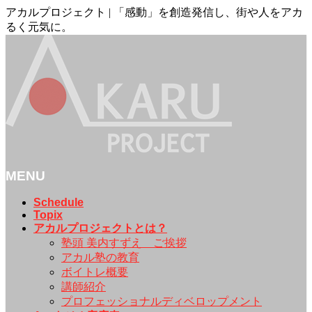
アカルプロジェクト | 「感動」を創造発信し、街や人をアカ
るく元気に。
MENU
メ
Schedule
Topix
ニ
アカルプロジェクトとは？
ュ
塾頭 美内すずえ ご挨拶
ー
アカル塾の教育
を
ボイトレ概要
飛
講師紹介
ば
プロフェッショナルディベロップメント
す