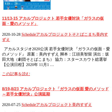
11/13-15 アカルプロジェクト 若手女優対決「ガラスの仮
面・愛のメソッド」
2020-10-28
Schedule
アカルプロジェクト
そとばこまち
美内す
ずえ
アカルスタジオ2020公演 若手女優対決 『ガラスの仮面・愛
のメソッド』 原案：美内すずえ 脚本：江頭美智留 演出：坂
田大地（劇団そとばこまち） 協力：スタースカウト総選挙
【公演日程】2020年 11月1 …
この記事を読む
8/19-8/23 アカルプロジェクト「ガラスの仮面 愛のメソッド
～若手女優対決」公演延期
2020-07-25
Schedule
アカルプロジェクト
美内すずえ