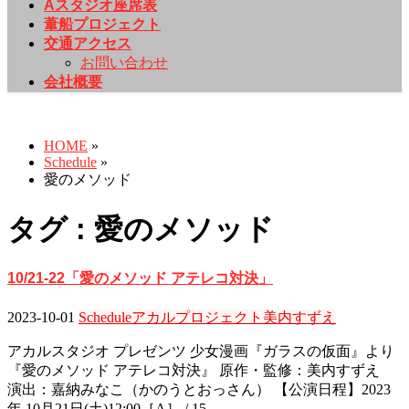
Aスタジオ座席表
葦船プロジェクト
交通アクセス
お問い合わせ
会社概要
Schedule
HOME
»
Schedule
»
愛のメソッド
タグ : 愛のメソッド
10/21-22「愛のメソッド アテレコ対決」
2023-10-01
Schedule
アカルプロジェクト
美内すずえ
アカルスタジオ プレゼンツ 少女漫画『ガラスの仮面』より
『愛のメソッド アテレコ対決』 原作・監修：美内すずえ
演出：嘉納みなこ（かのうとおっさん） 【公演日程】2023
年 10月21日(土)12:00［A］ / 15 …