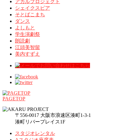
アカルプロジェクト
シェイクスピア
そとばこまち
ダンス
よしもと
学生演劇祭
朗読劇
江頭美智留
美内すずえ
PAGETOP
〒556-0017 大阪市浪速区湊町1-3-1
湊町リバープレイス1F
スタジオレンタル
Aスタジオ座席表