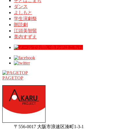
そとばこまち
ダンス
よしもと
学生演劇祭
朗読劇
江頭美智留
美内すずえ
PAGETOP
〒556-0017 大阪市浪速区湊町1-3-1