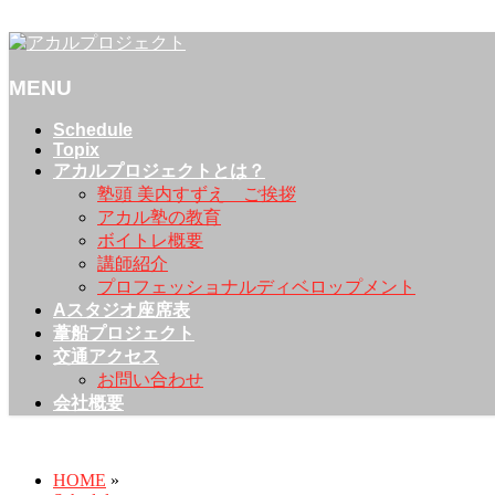
アカルプロジェクト | 「感動」を創造発信し、街や人をアカ
MENU
メ
Schedule
Topix
ニ
アカルプロジェクトとは？
ュ
塾頭 美内すずえ ご挨拶
ー
アカル塾の教育
を
ボイトレ概要
飛
講師紹介
ば
プロフェッショナルディベロップメント
す
Aスタジオ座席表
葦船プロジェクト
交通アクセス
お問い合わせ
会社概要
Schedule
HOME
»