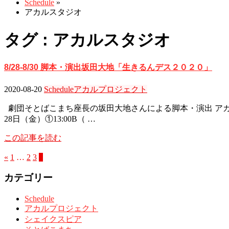
Schedule
»
アカルスタジオ
タグ : アカルスタジオ
8/28-8/30 脚本・演出坂田大地「生きるんデス２０２０」
2020-08-20
Schedule
アカルプロジェクト
劇団そとばこまち座長の坂田大地さんによる脚本・演出 アカル
28日（金）①13:00B（ …
この記事を読む
«
1
…
2
3
4
カテゴリー
Schedule
アカルプロジェクト
シェイクスピア