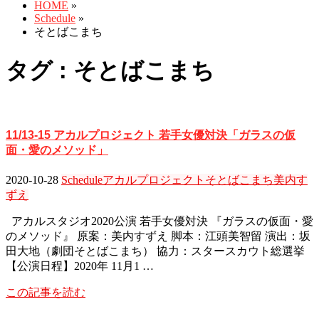
HOME
»
Schedule
»
そとばこまち
タグ : そとばこまち
11/13-15 アカルプロジェクト 若手女優対決「ガラスの仮
面・愛のメソッド」
2020-10-28
Schedule
アカルプロジェクト
そとばこまち
美内す
ずえ
アカルスタジオ2020公演 若手女優対決 『ガラスの仮面・愛
のメソッド』 原案：美内すずえ 脚本：江頭美智留 演出：坂
田大地（劇団そとばこまち） 協力：スタースカウト総選挙
【公演日程】2020年 11月1 …
この記事を読む