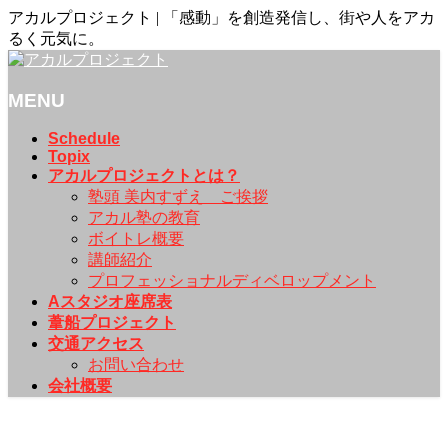
アカルプロジェクト | 「感動」を創造発信し、街や人をアカ
るく元気に。
MENU
メ
Schedule
Topix
ニ
アカルプロジェクトとは？
ュ
塾頭 美内すずえ ご挨拶
ー
アカル塾の教育
を
ボイトレ概要
飛
講師紹介
ば
プロフェッショナルディベロップメント
す
Aスタジオ座席表
葦船プロジェクト
交通アクセス
お問い合わせ
会社概要
Schedule