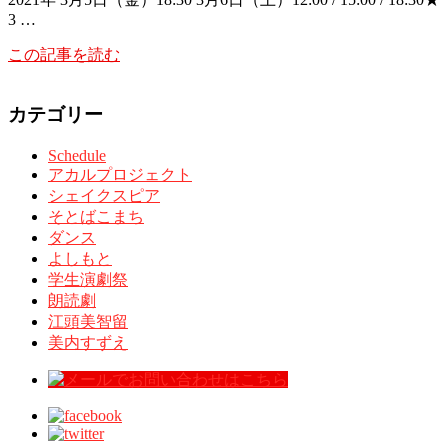
3 …
この記事を読む
カテゴリー
Schedule
アカルプロジェクト
シェイクスピア
そとばこまち
ダンス
よしもと
学生演劇祭
朗読劇
江頭美智留
美内すずえ