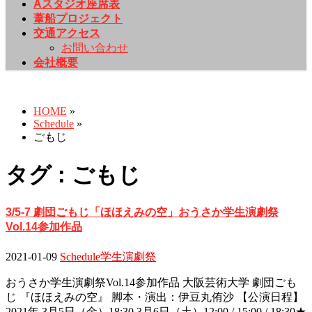
Aスタジオ座席表
葦船プロジェクト
交通アクセス
お問い合わせ
会社概要
Schedule
HOME
»
Schedule
»
ごもじ
タグ : ごもじ
3/5-7 劇団ごもじ「ほほえみの空」おうさか学生演劇祭
Vol.14参加作品
2021-01-09
Schedule
学生演劇祭
おうさか学生演劇祭Vol.14参加作品 大阪芸術大学 劇団ごも
じ 『ほほえみの空』 脚本・演出：伊豆丸侑沙 【公演日程】
2021年 3月5日（金）18:30 3月6日（土）12:00 / 15:00 / 18:30★