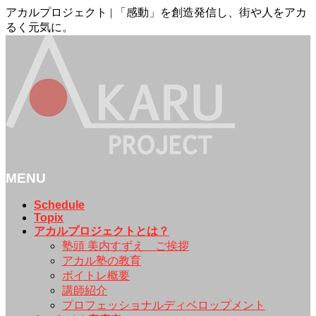
アカルプロジェクト | 「感動」を創造発信し、街や人をアカ
るく元気に。
MENU
メ
Schedule
Topix
ニ
アカルプロジェクトとは？
ュ
塾頭 美内すずえ ご挨拶
ー
アカル塾の教育
を
ボイトレ概要
飛
講師紹介
ば
プロフェッショナルディベロップメント
す