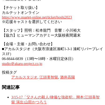
【チケット取り扱い】
カルテットオンライン
https://www.quartet-online.net/ticket/hoshi2023
※応援キャストを選択してください
【スタッフ】照明：松本龍門 音響：小川裕大
【協力】ヒューマンアカデミー大阪校夜間週末
【会場・主催・お問い合わせ】
■アカルスタジオ（大阪市浪速区湊町1-3-1 湊町リバープレイ
ス1F）
06-6644-6839（13時〜18時・水曜日定休日）
studio＠akaru-project.co.jp
投稿タグ
アカルスタジオ
,
江頭美智留
,
酒井高陽
関連記事
3/15-17「父さんの殺人/律儀な強盗犯」脚本:江頭美智
留 演出:山田かつろう