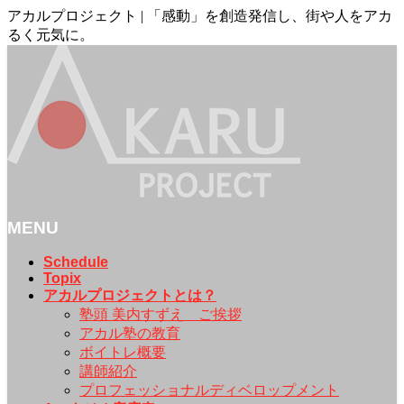
アカルプロジェクト | 「感動」を創造発信し、街や人をアカ
るく元気に。
MENU
メ
Schedule
Topix
ニ
アカルプロジェクトとは？
ュ
塾頭 美内すずえ ご挨拶
ー
アカル塾の教育
を
ボイトレ概要
飛
講師紹介
ば
プロフェッショナルディベロップメント
す