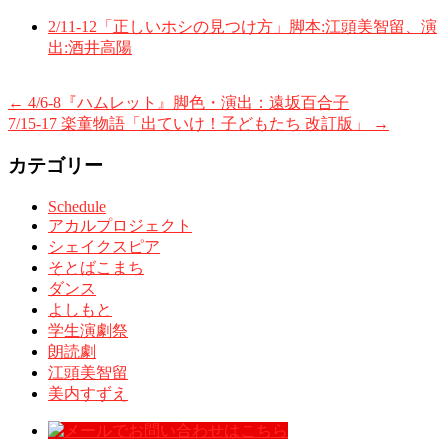
2/11-12「正しいホシの見つけ方」脚本:江頭美智留、演
出:酒井高陽
←
4/6-8『ハムレット』脚色・演出：遠坂百合子
7/15-17 楽童物語「出ていけ！子どもたち 改訂版」
→
カテゴリー
Schedule
アカルプロジェクト
シェイクスピア
そとばこまち
ダンス
よしもと
学生演劇祭
朗読劇
江頭美智留
美内すずえ