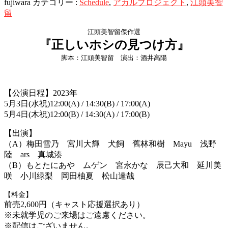
fujiwara
カテゴリー :
Schedule
,
アカルプロジェクト
,
江頭美智
留
江頭美智留傑作選
『正しいホシの見つけ方』
脚本：江頭美智留 演出：酒井高陽
【公演日程】2023年
5月3日(水祝)12:00(A) / 14:30(B) / 17:00(A)
5月4日(木祝)12:00(B) / 14:30(A) / 17:00(B)
【出演】
（A）梅田雪乃 宮川大輝 犬飼 舊林和樹 Mayu 浅野
陸 ars 真城湊
（B）もとたにあや ムゲン 宮永かな 辰己大和 延川美
咲 小川緑梨 岡田柚夏 松山達哉
【料金】
前売2,600円（キャスト応援選択あり）
※未就学児のご来場はご遠慮ください。
※配信はございません。