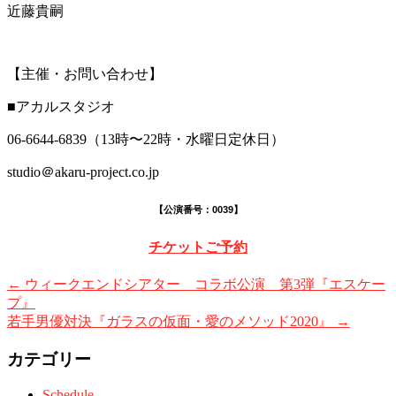
近藤貴嗣
【主催・お問い合わせ】
■アカルスタジオ
06-6644-6839（13時〜22時・水曜日定休日）
studio＠akaru-project.co.jp
【公演番号：0039】
チケットご予約
←
ウィークエンドシアター コラボ公演 第3弾『エスケー
プ』
若手男優対決『ガラスの仮面・愛のメソッド2020』
→
カテゴリー
Schedule