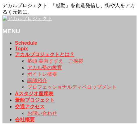
アカルプロジェクト | 「感動」を創造発信し、街や人をアカ
るく元気に。
MENU
メ
Schedule
Topix
ニ
アカルプロジェクトとは？
ュ
塾頭 美内すずえ ご挨拶
ー
アカル塾の教育
を
ボイトレ概要
飛
講師紹介
ば
プロフェッショナルディベロップメント
す
Aスタジオ座席表
葦船プロジェクト
交通アクセス
お問い合わせ
会社概要
Schedule