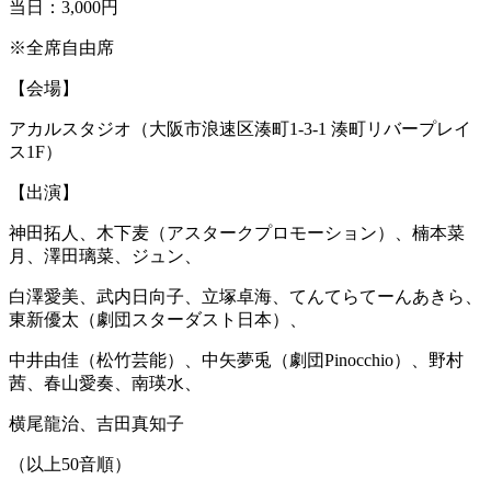
当日：3,000円
※全席自由席
【会場】
アカルスタジオ（大阪市浪速区湊町1-3-1 湊町リバープレイ
ス1F）
【出演】
神田拓人、木下麦（アスタークプロモーション）、楠本菜
月、澤田璃菜、ジュン、
白澤愛美、武内日向子、立塚卓海、てんてらてーんあきら、
東新優太（劇団スターダスト日本）、
中井由佳（松竹芸能）、中矢夢兎（劇団Pinocchio）、野村
茜、春山愛奏、南瑛水、
横尾龍治、吉田真知子
（以上50音順）