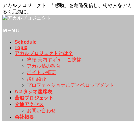
アカルプロジェクト | 「感動」を創造発信し、街や人をアカ
るく元気に。
MENU
メ
Schedule
Topix
ニ
アカルプロジェクトとは？
ュ
塾頭 美内すずえ ご挨拶
ー
アカル塾の教育
を
ボイトレ概要
飛
講師紹介
ば
プロフェッショナルディベロップメント
す
Aスタジオ座席表
葦船プロジェクト
交通アクセス
お問い合わせ
会社概要
Topix