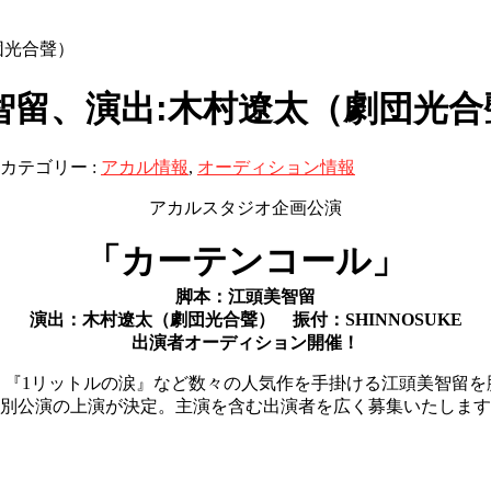
団光合聲）
美智留、演出:木村遼太（劇団光合
カテゴリー :
アカル情報
,
オーディション情報
アカルスタジオ企画公演
「カーテンコール」
脚本：江頭美智留
演出：木村遼太（劇団光合聲） 振付：SHINNOSUKE
出演者オーディション開催！
』『1リットルの涙』など数々の人気作を手掛ける江頭美智留を
別公演の上演が決定。主演を含む出演者を広く募集いたします