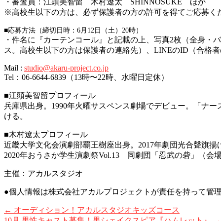
・審査員：江頭美智留 木村遼太 SHINNOSUKE ほか
※
高校生以下の方は、必ず保護者の方の許可を得てご応募く
■応募方法（締切日時：6月12
日（土）20時）
・件名に『カーテンコール』
と記載の上、写真2枚（全身・
ス。高校生以下の方は保護者の連絡先）、LINEのID（合格
Mail :
studio@akaru-project.co.jp
Tel：06-6644-6839（13時〜22時、水曜日定休）
■江頭美智留プロフィール
兵庫県出身。1990年火曜サスペンス劇場でデビュー。「ナ
ける。
■木村遼太プロフィール
近畿大学文化会演劇部覇王樹座出身。2017年劇団光合聲旗揚
2020年おうさか学生演劇祭Vol.13 同劇団「忍武の砦
主催：アカルスタジオ
●個人情報は株式会社アカルプロジェクトが責任を持って管
←
オーディション！アカルスタジオキッズコース
10月 男性キャスト募集！男シェイクスピア『ハムレット』
→