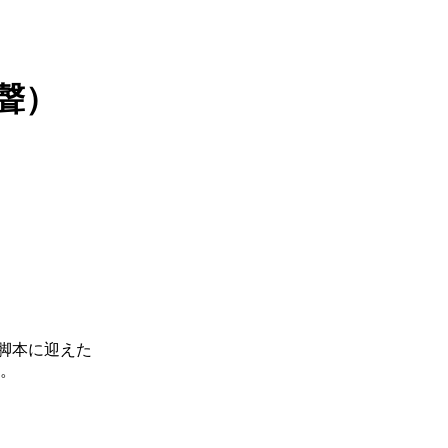
聲）
脚本に迎えた
。