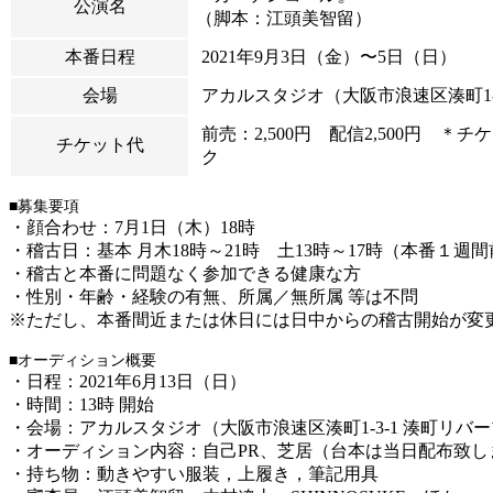
公演名
（脚本：江頭美智留）
本番日程
2021
年9月3
日（金
）〜5日（日）
会場
アカルスタジオ（大阪市浪速区湊町1-3
前売：2,500円 配信2,500円 ＊
チケット代
ク
■募集要項
・顔合わせ：7月1日（木）18時
・稽古日：基本 月木18時～21時 土13時～17時（本番１週
・稽古と本番に問題なく参加できる健康な方
・性別・年齢・経験の有無、所属／無所属 等は不問
※ただし、本番間近または休日には日中からの稽古開始が変
■オーディション概要
・
日程：2021年6月13日（日）
・時間：13時 開始
・会場：アカルスタジオ
（大阪市浪速区湊町1-3-1 湊町リバ
・オーディション内容：自己PR、芝居（台本は当日配布致し
・持ち物：動きやすい服装，上履き，筆記用具