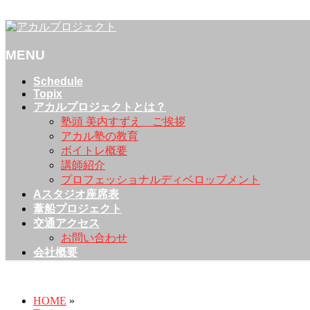
アカルプロジェクト | 「感動」を創造発信し、街や人をアカ
MENU
メ
Schedule
Topix
ニ
アカルプロジェクトとは？
ュ
塾頭 美内すずえ ご挨拶
ー
アカル塾の教育
を
ボイトレ概要
飛
講師紹介
ば
プロフェッショナルディベロップメント
す
Aスタジオ座席表
葦船プロジェクト
交通アクセス
お問い合わせ
会社概要
Topix
HOME
»