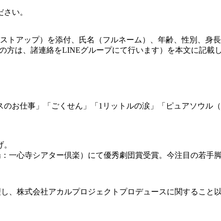
ださい。
バストアップ）を添付、氏名（フルネーム）、年齢、性別、身
者の方は、諸連絡をLINEグループにて行います）を本文に記載
ースのお仕事」「ごくせん」「1リットルの涙」「ピュアソウル
げ。
」（会場：一心寺シアター倶楽）にて優秀劇団賞受賞。今注目の若手
理し、株式会社アカルプロジェクトプロデュースに関すること