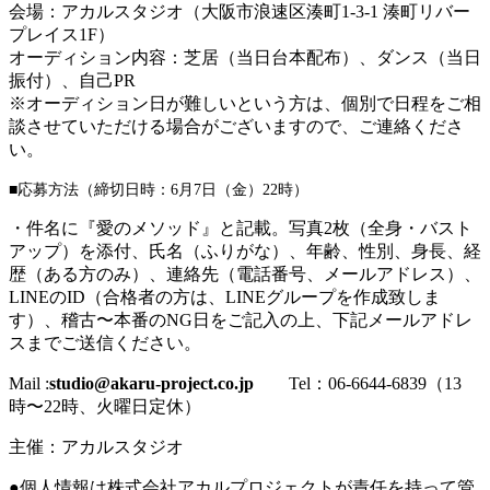
会場：アカルスタジオ
（大阪市浪速区湊町1-3-1 湊町リバー
プレイス1F）
オーディション内容：芝居（当日台本配布）、ダンス（当日
振付）、自己PR
※オーディション日が難しいという方は
、個別で日程をご相
談させていただける場合がございますので、ご連絡くださ
い。
■応募方法（締切日時：6月7
日（金）22時）
・件名に『愛のメソッド』と記載。写真2枚（全身・バスト
アップ）を添付、氏名（ふりがな）、年齢、性別、身長、経
歴（ある方のみ）、連絡先（電話番号、メールアドレス）、
LINEのID（合格者の方は、LINEグループを作成致しま
す）、稽古〜本番のNG日をご記入の上、下記メールアドレ
スまでご送信ください。
Mail :
studio@akaru-project.co.jp
Tel：06-6644-6839（13
時〜22時、火曜日定休）
主催：アカルスタジオ
●個人情報は株式会社アカルプロジェクトが責任を持って管