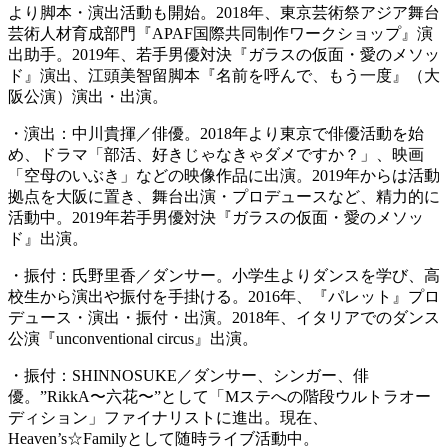
より脚本・演出活動も開始。2018年、東京芸術祭アジア舞台
芸術人材育成部門『APAF国際共同制作ワークショップ』演
出助手。2019年、若手男優対決『ガラスの仮面・愛のメソッ
ド』演出、江頭美智留脚本『名前を呼んで、もう一度』（大
阪公演）演出・出演。
・演出：中川貴揮／俳優。2018年より東京で俳優活動を始
め、ドラマ「部活、好きじゃなきゃダメですか？」、映画
「空母のいぶき」などの映像作品に出演。2019年からは活動
拠点を大阪に置き、舞台出演・プロデュースなど、精力的に
活動中。2019年若手男優対決『ガラスの仮面・愛のメソッ
ド』出演。
・振付：氏野里香／ダンサー。小学生よりダンスを学び、高
校生から演出や振付を手掛ける。2016年、『パレット』プロ
デュース・演出・振付・出演。2018年、イタリアでのダンス
公演『unconventional circus』出演。
・振付：SHINNOSUKE／ダンサー、シンガー、俳
優。”RikkA〜六花〜”として「Mステへの階段ウルトラオー
ディション」ファイナリストに進出。現在、
Heaven’s☆Familyとして随時ライブ活動中。