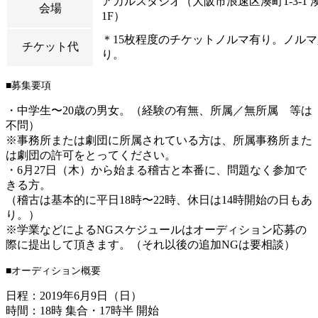
アカルスタジオ（大阪市浪速区湊町1-3-1
会場
1F）
＊15枚程度のチケットノルマ有り。ノル
チケット代
り。
■募集要項
・中学生〜20歳の男女。（経験の有無、所属／無所属 等は
不問）
※事務所または劇団に所属されている方は、所属事務所また
は劇団の許可をとってください。
・6月27日（木）から始まる稽古と本番に、問題なく参加で
きる方。
（稽古は基本的に平日18時〜22時、休日は14時開始の日もあ
り。）
※学業などによるNGスケジュールはオーディション応募の
際に提出して頂きます。（それ以後の追加NGは要相談）
■オーディション概要
日程：2019年6月9日（日）
時間：18時 集合・17時半 開始