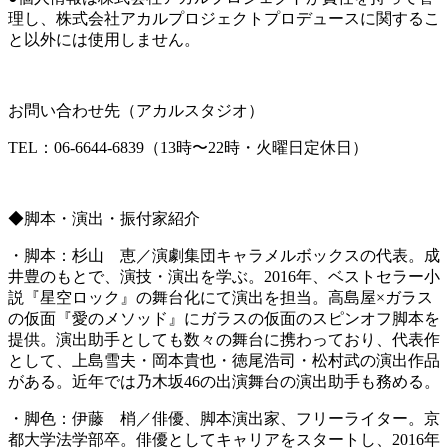
理し、株式会社アカルプロジェクトプロデュースに関するこ
と以外には使用しません。
お問い合わせ先（アカルスタジオ）
TEL：06-6644-6839（13時〜22時・火曜日定休日）
◆脚本・演出・振付家紹介
・脚本：杉山 恵／演劇集団キャラメルボックスの代表。成
井豊のもとで、演技・演出を学ぶ。2016年、ベストセラー小
説『星空ロック』の舞台化にて演出を担当。高島屋×ガラス
の仮面『愛のメソッド』にガラスの仮面のスピンオフ脚本を
提供。演出助手としても数々の舞台に携わっており、代表作
として、上島雪夫・岡本貴也・徳尾浩司・松村武の演出作品
がある。近年では乃木坂46の出演舞台の演出助手も務める。
・脚色：伊藤 梢／俳優、脚本演出家、フリーライター。京
都大学法学部卒。俳優としてキャリアをスタートし、2016年