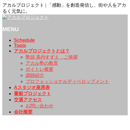
アカルプロジェクト | 「感動」を創造発信し、街や人をアカ
るく元気に。
MENU
メ
Schedule
Topix
ニ
アカルプロジェクトとは？
ュ
塾頭 美内すずえ ご挨拶
ー
アカル塾の教育
を
ボイトレ概要
飛
講師紹介
ば
プロフェッショナルディベロップメント
す
Aスタジオ座席表
葦船プロジェクト
交通アクセス
お問い合わせ
会社概要
Topix