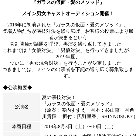
『ガラスの仮面・愛のメソッド』
メイン男女キャストオーディション開催！
2016年に初演された『ガラスの仮面・愛のメソッド』。
登場人物たちが演技対決を繰り広げ、お客様の投票により勝
者が決まるという
真剣勝負が話題を呼び、再演を繰り返してきました。
これまでは「女優対決」「男優対決」を行ってきましたが、
2019年夏、
ついに「男女混合対決」を行うことが決定しました。
つきましては、メインの出演者を下記の通り広く募集致しま
す。
◆公演概要◆
夏の演技対決！
『ガラスの仮面・愛のメソッド』
公演名
（原案：美内すずえ 脚本：杉山恵 脚色
川貴揮
振付：氏野里香、SHINNOSUKE
本番日程
2019
年8月3
日（土
）〜10日（土）