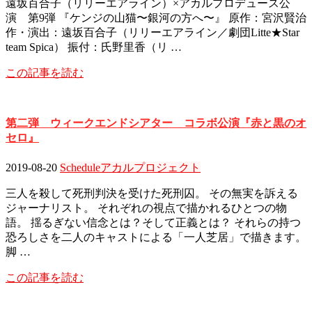
遠坂百合子（リリーエアライン）×アカルプロデュース公
演 第9弾 『ケンジの山猫〜銀河の方へ〜』 原作：宮沢賢治
作・演出：遠坂百合子（リリーエアライン／劇団Litte★Star
team Spica） 振付：氏野里香（リ …
この記事を読む
第二弾 ウィークエンドシアター コラボ公演『赤と黒のオ
セロ』
2019-08-20
Schedule
アカルプロジェクト
三人を殺して死刑判決を受けた死刑囚。 その無実を訴える
ジャーナリスト。 それぞれの視点で描かれるひとつの物
語。 揺るぎない信念とは？そして正義とは？ それらの持つ
恐ろしさを二人のキャストによる「一人芝居」で描きます。
脚 …
この記事を読む