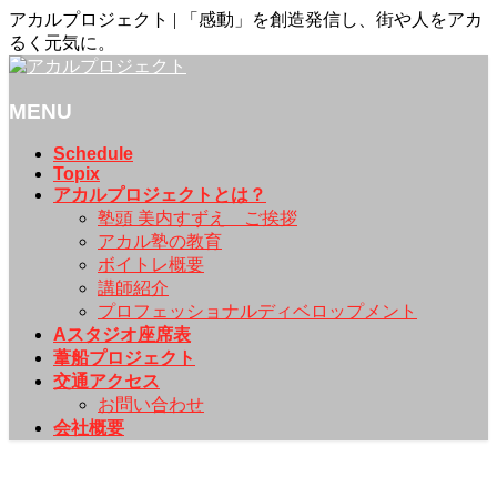
アカルプロジェクト | 「感動」を創造発信し、街や人をアカ
るく元気に。
MENU
メ
Schedule
Topix
ニ
アカルプロジェクトとは？
ュ
塾頭 美内すずえ ご挨拶
ー
アカル塾の教育
を
ボイトレ概要
飛
講師紹介
ば
プロフェッショナルディベロップメント
す
Aスタジオ座席表
葦船プロジェクト
交通アクセス
お問い合わせ
会社概要
Schedule