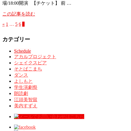
場/18:00開演 【チケット】 前 …
この記事を読む
«
1
…
5
6
7
カテゴリー
Schedule
アカルプロジェクト
シェイクスピア
そとばこまち
ダンス
よしもと
学生演劇祭
朗読劇
江頭美智留
美内すずえ