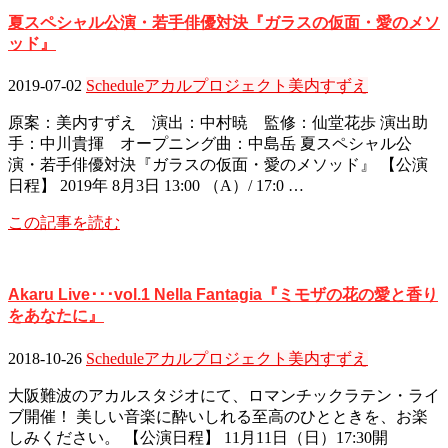
夏スペシャル公演・若手俳優対決『ガラスの仮面・愛のメソ
ッド』
2019-07-02
Schedule
アカルプロジェクト
美内すずえ
原案：美内すずえ 演出：中村暁 監修：仙堂花歩 演出助
手：中川貴揮 オープニング曲：中島岳 夏スペシャル公
演・若手俳優対決『ガラスの仮面・愛のメソッド』 【公演
日程】 2019年 8月3日 13:00 （A）/ 17:0 …
この記事を読む
Akaru Live･･･vol.1 Nella Fantagia『ミモザの花の愛と香り
をあなたに』
2018-10-26
Schedule
アカルプロジェクト
美内すずえ
大阪難波のアカルスタジオにて、ロマンチックラテン・ライ
ブ開催！ 美しい音楽に酔いしれる至高のひとときを、お楽
しみください。 【公演日程】 11月11日（日）17:30開