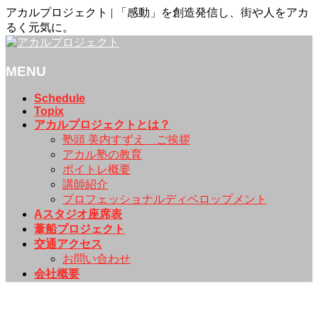
アカルプロジェクト | 「感動」を創造発信し、街や人をアカ
るく元気に。
MENU
メ
Schedule
Topix
ニ
アカルプロジェクトとは？
ュ
塾頭 美内すずえ ご挨拶
ー
アカル塾の教育
を
ボイトレ概要
飛
講師紹介
ば
プロフェッショナルディベロップメント
す
Aスタジオ座席表
葦船プロジェクト
交通アクセス
お問い合わせ
会社概要
Schedule