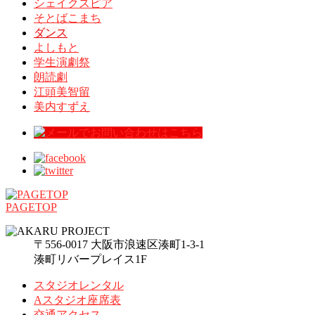
シェイクスピア
そとばこまち
ダンス
よしもと
学生演劇祭
朗読劇
江頭美智留
美内すずえ
PAGETOP
〒556-0017 大阪市浪速区湊町1-3-1
湊町リバープレイス1F
スタジオレンタル
Aスタジオ座席表
交通アクセス