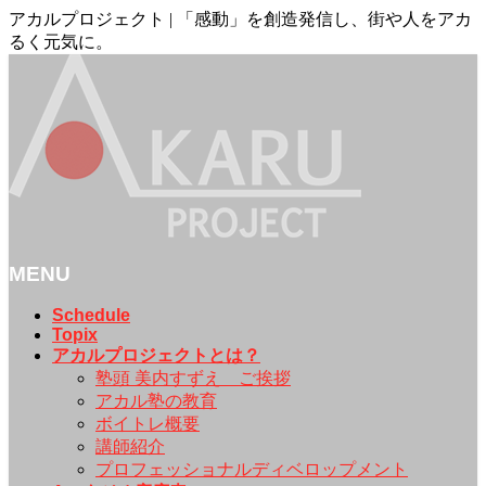
アカルプロジェクト | 「感動」を創造発信し、街や人をアカ
るく元気に。
MENU
メ
Schedule
Topix
ニ
アカルプロジェクトとは？
ュ
塾頭 美内すずえ ご挨拶
ー
アカル塾の教育
を
ボイトレ概要
飛
講師紹介
ば
プロフェッショナルディベロップメント
す