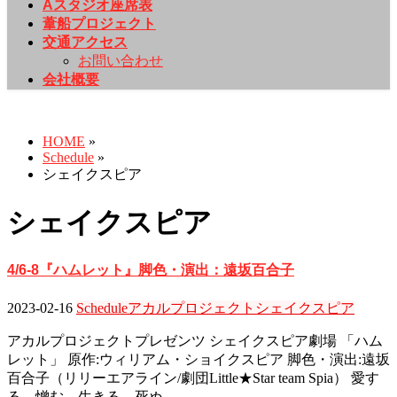
Aスタジオ座席表
葦船プロジェクト
交通アクセス
お問い合わせ
会社概要
Schedule
HOME
»
Schedule
»
シェイクスピア
シェイクスピア
4/6-8『ハムレット』脚色・演出：遠坂百合子
2023-02-16
Schedule
アカルプロジェクト
シェイクスピア
アカルプロジェクトプレゼンツ シェイクスピア劇場 「ハム
レット」 原作:ウィリアム・ショイクスピア 脚色・演出:遠坂
百合子（リリーエアライン/劇団Little★Star team Spia） 愛す
る、憎む、生きる、死ぬ …