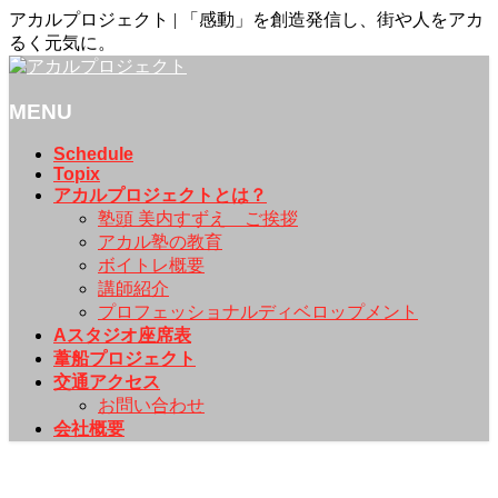
アカルプロジェクト | 「感動」を創造発信し、街や人をアカ
るく元気に。
MENU
メ
Schedule
Topix
ニ
アカルプロジェクトとは？
ュ
塾頭 美内すずえ ご挨拶
ー
アカル塾の教育
を
ボイトレ概要
飛
講師紹介
ば
プロフェッショナルディベロップメント
す
Aスタジオ座席表
葦船プロジェクト
交通アクセス
お問い合わせ
会社概要
演技講師《遠坂百合子》